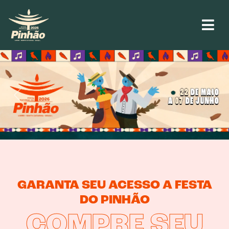
Previous
Next
GARANTA SEU ACESSO A FESTA
DO PINHÃO
COMPRE SEU