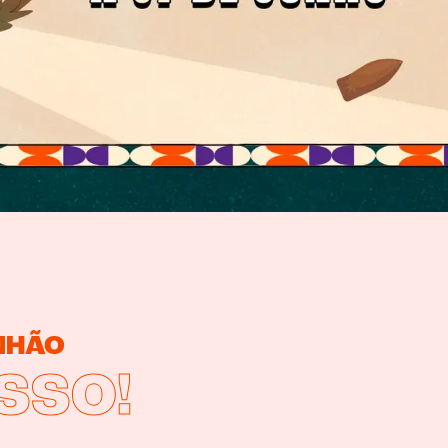
INHÃO
SSO!