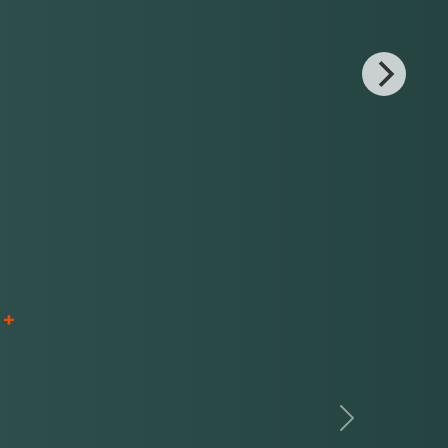
 +
Next