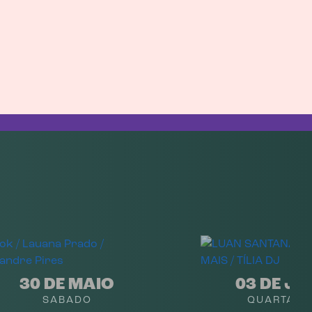
30 DE MAIO
03 DE J
SABADO
QUARTA-FE